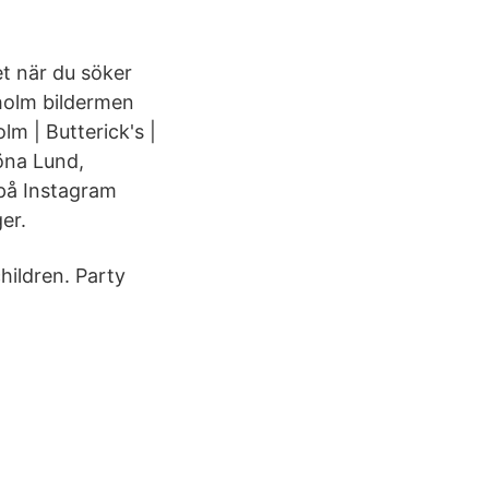
let när du söker
kholm bildermen
lm | Butterick's |
öna Lund,
 på Instagram
er.
hildren. Party