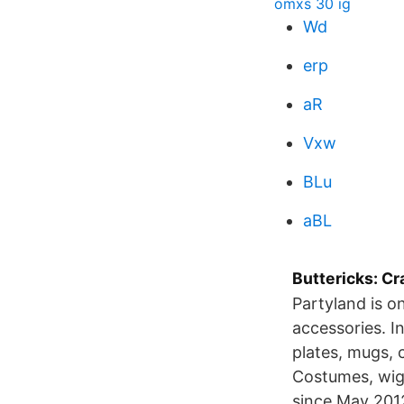
omxs 30 ig
Wd
erp
aR
Vxw
BLu
aBL
Buttericks: Cr
Partyland is on
accessories. I
plates, mugs, 
Costumes, wigs
since May 2012