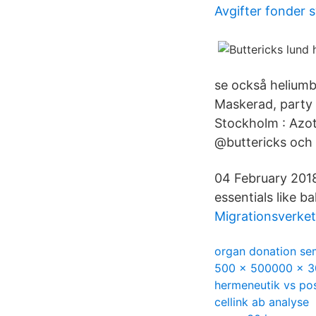
Avgifter fonder
se också heliumba
Maskerad, party 
Stockholm : Azote
@buttericks och 
04 February 2018
essentials like b
Migrationsverket
organ donation se
500 x 500000 x 3
hermeneutik vs pos
cellink ab analyse