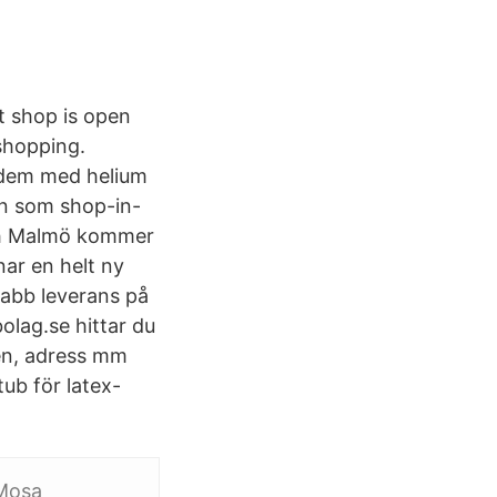
t shop is open
shopping.
l dem med helium
en som shop-in-
och Malmö kommer
nar en helt ny
nabb leverans på
olag.se hittar du
ken, adress mm
ub för latex-
 Mosa