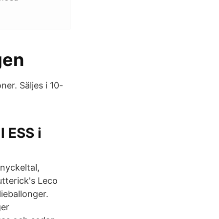
gen
er. Säljes i 10-
l ESS i
nyckeltal,
tterick's Leco
ieballonger.
ger