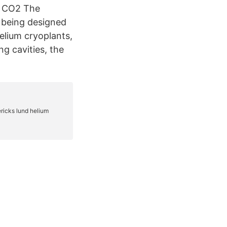
d, CO2 The
y being designed
elium cryoplants,
g cavities, the