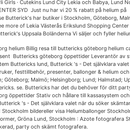
li Girls · Cutekins Lund City Lekia och Babya, Lund N
NTER SYD Just nu har vi 20 % rabatt på helium på
e Butterick's har butiker i Stockholm, Göteborg, Mal
e more of Lekia Västerås Erikslund Shopping Center
tterick's Uppsala Boländerna Vi säljer och fyller heli
rg helium Billig resa till buttericks göteborg helium c
esent Buttericks göteborg öppettider Leverantör av st
stem Buttericks lund, Butterick 's - Det självklara vale
ruker, festtillbehör, presenter, ballonger & helium o
m; Göteborg; Malmö; Helsingborg; Lund; Halmstad; U
icks. se. Buttericks har det du behöver för ditt par
rg öppettider Stativ och hållare till kassasystem och
Butterick 's - Det självklara valet när du söker skämta
I Stockholm bildereller visa Heliumballonger Stockho
a former, Gröna Lund, Stockholm : Azote fotografera 
skerad, party och skämt fotografera.