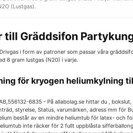
N2O (Lustgas).
 till Gräddsifon Partykun
Drivgas i form av patroner som passar våra gräddsifon
d 8 gram lustgas (N20) i varje.
ing för kryogen heliumkylning til
AB,556132-6835 - På allabolag.se hittar du , bokslut, 
träd, styrelse, Status, varumärken, adress mm för Bu
lium består av en mindre heliumtub för latex- och fol
iumtub inte räcker för 2 fullt uppblåsta sifferballon