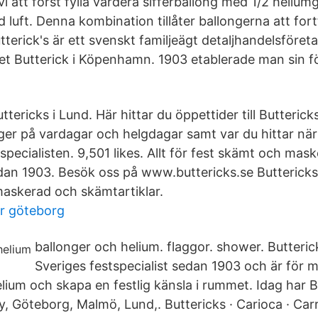
 att först fylla vardera sifferballong med 1/2 heliu
luft. Denna kombination tillåter ballongerna att fort
tterick's är ett svenskt familjeägt detaljhandelsföre
t Butterick i Köpenhamn. 1903 etablerade man sin för
ttericks i Lund. Här hittar du öppettider till Butteric
er på vardagar och helgdagar samt var du hittar när
tspecialisten. 9,501 likes. Allt för fest skämt och mas
edan 1903. Besök oss på www.buttericks.se Buttericks
 maskerad och skämtartiklar.
er göteborg
ballonger och helium. flaggor. shower. Butterick
Sveriges festspecialist sedan 1903 och är för m
ium och skapa en festlig känsla i rummet. Idag har Bu
, Göteborg, Malmö, Lund,. Buttericks · Carioca · Carre