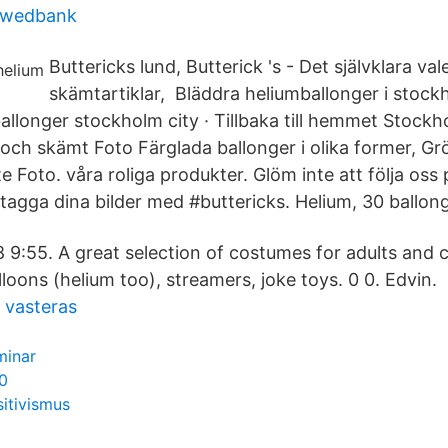
 swedbank
Buttericks lund, Butterick 's - Det självklara va
skämtartiklar, Bläddra heliumballonger i stoc
llonger stockholm city · Tillbaka till hemmet Stockho
och skämt Foto Färglada ballonger i olika former, Gr
 Foto. våra roliga produkter. Glöm inte att följa oss
tagga dina bilder med #buttericks. Helium, 30 ballong
 9:55. A great selection of costumes for adults and c
alloons (helium too), streamers, joke toys. 0 0. Edvin.
 vasteras
minar
0
itivismus