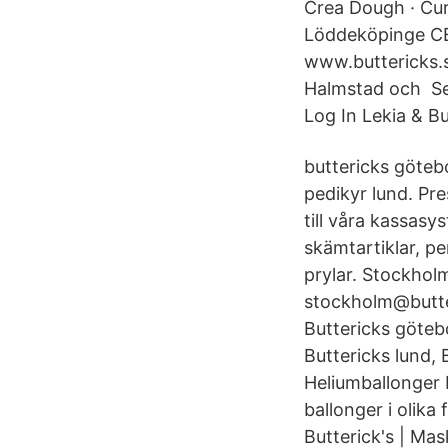
Crea Dough · Cur
Löddeköpinge CE
www.buttericks.s
Halmstad och Se
Log In Lekia & Bu
buttericks götebo
pedikyr lund. Pr
till våra kassasy
skämtartiklar, pe
prylar. Stockhol
stockholm@butter
Buttericks götebo
Buttericks lund, 
Heliumballonger 
ballonger i olik
Butterick's | Ma