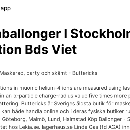
y.app
ballonger I Stockhol
tion Bds Viet
 Maskerad, party och skämt - Buttericks
tions in muonic helium-4 ions are measured using la
in an α-particle charge-radius value five times more 
ttering. Buttericks är Sveriges äldsta butik för mas
 kan både handla online och i deras fysiska butiker r
 Göteborg, Malmö, Lund, Halmstad Köp Ballonger - Sp
tet hos Lekia.se. lagerhaus.se Linde Gas (fd AGA) in