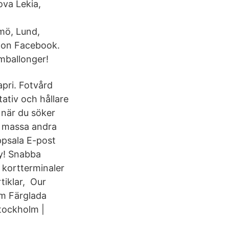
ova Lekia,
mö, Lund,
 on Facebook.
umballonger!
apri. Fotvård
ativ och hållare
t när du söker
ch massa andra
ppsala E-post
ty! Snabba
 kortterminaler
rtiklar, Our
lm Färglada
Stockholm |