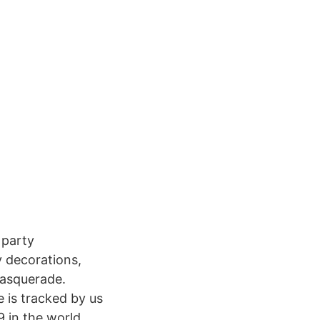
 party
y decorations,
masquerade.
 is tracked by us
9 in the world