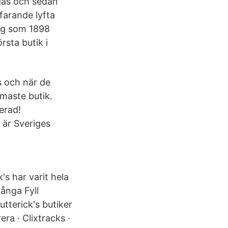
mgas och sedan
farande lyfta
tag som 1898
sta butik i
ks och när de
maste butik.
kerad!
 är Sveriges
's har varit hela
ånga Fyll
tterick's butiker
ra · Clixtracks ·