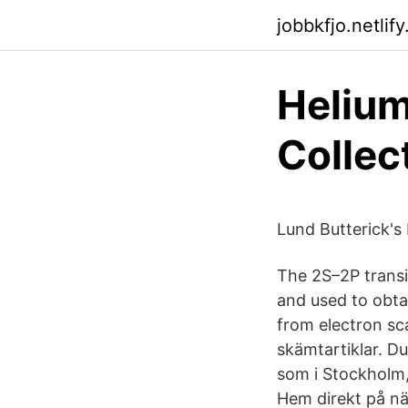
jobbkfjo.netlif
Helium
Collec
Lund Butterick's
The 2S–2P transi
and used to obta
from electron sca
skämtartiklar. Du
som i Stockholm,
Hem direkt på nä