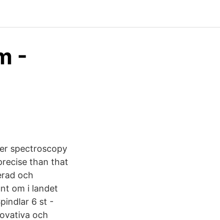
m -
ser spectroscopy
precise than that
kerad och
unt om i landet
indlar 6 st -
novativa och