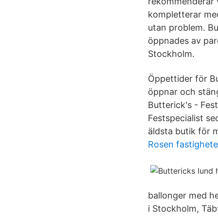
rekommenderar vi
kompletterar med 
utan problem. Bu
öppnades av pare
Stockholm.
Öppettider för Bu
öppnar och stäng
Butterick's - Fes
Festspecialist s
äldsta butik för
Rosen fastighet
ballonger med hel
i Stockholm, Täby