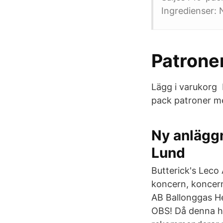
Ingredienser: 
Patroner
Lägg i varukorg 
pack patroner me
Ny anläggn
Lund
Butterick's Leco 
koncern, koncern
AB Ballonggas He
OBS! Då denna hel