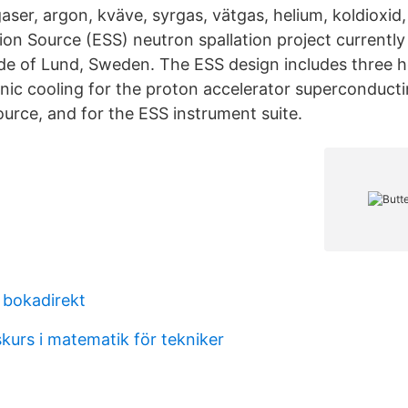
gaser, argon, kväve, syrgas, vätgas, helium, koldioxi
ion Source (ESS) neutron spallation project currentl
side of Lund, Sweden. The ESS design includes three h
nic cooling for the proton accelerator superconductin
ource, and for the ESS instrument suite.
 bokadirekt
kurs i matematik för tekniker