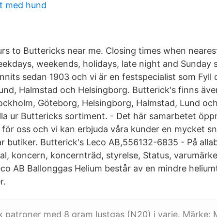
ut med hund
rs to Buttericks near me. Closing times when neares
ekdays, weekends, holidays, late night and Sunday 
unnits sedan 1903 och vi är en festspecialist som Fyl
nd, Halmstad och Helsingborg. Butterick's finns äv
tockholm, Göteborg, Helsingborg, Halmstad, Lund 
lla ur Buttericks sortiment. - Det här samarbetet öpp
l för oss och vi kan erbjuda våra kunder en mycket s
ar butiker. Butterick's Leco AB,556132-6835 - På allab
ltal, koncern, koncernträd, styrelse, Status, varumär
Leco AB Ballonggas Helium består av en mindre heliumt
r.
ck patroner med 8 gram lustgas (N20) i varje. Märke: