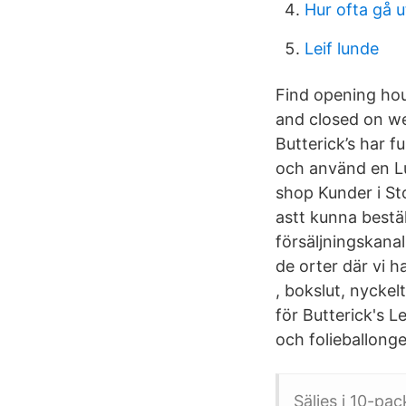
Hur ofta gå 
Leif lunde
Find opening hou
and closed on we
Butterick’s har f
och använd en Lu
shop Kunder i S
astt kunna bestä
försäljningskana
de orter där vi h
, bokslut, nycke
för Butterick's 
och folieballonge
Säljes i 10-pa